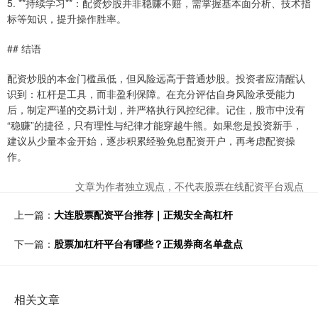
5. **持续学习**：配资炒股并非稳赚不赔，需掌握基本面分析、技术指
标等知识，提升操作胜率。
## 结语
配资炒股的本金门槛虽低，但风险远高于普通炒股。投资者应清醒认
识到：杠杆是工具，而非盈利保障。在充分评估自身风险承受能力
后，制定严谨的交易计划，并严格执行风控纪律。记住，股市中没有
“稳赚”的捷径，只有理性与纪律才能穿越牛熊。如果您是投资新手，
建议从少量本金开始，逐步积累经验免息配资开户，再考虑配资操
作。
文章为作者独立观点，不代表股票在线配资平台观点
上一篇：
大连股票配资平台推荐｜正规安全高杠杆
下一篇：
股票加杠杆平台有哪些？正规券商名单盘点
相关文章