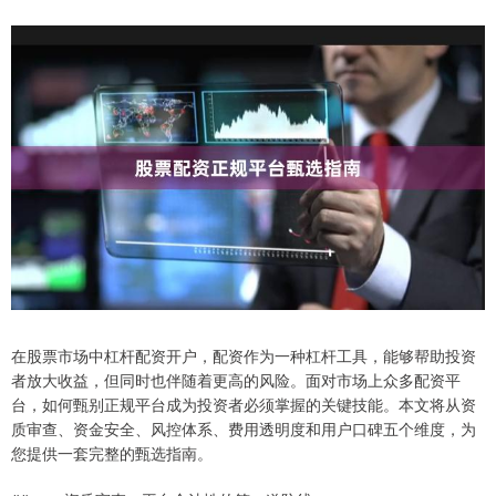
在股票市场中杠杆配资开户，配资作为一种杠杆工具，能够帮助投资
者放大收益，但同时也伴随着更高的风险。面对市场上众多配资平
台，如何甄别正规平台成为投资者必须掌握的关键技能。本文将从资
质审查、资金安全、风控体系、费用透明度和用户口碑五个维度，为
您提供一套完整的甄选指南。