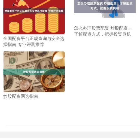
怎么办理股票配资 炒股配资：
了解配资方式，把握投资良机
全国配资平台正规查询与安全选
择指南-专业评测推荐
炒股配资网选指南