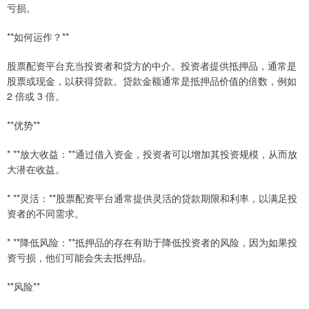
亏损。
**如何运作？**
股票配资平台充当投资者和贷方的中介。投资者提供抵押品，通常是
股票或现金，以获得贷款。贷款金额通常是抵押品价值的倍数，例如
2 倍或 3 倍。
**优势**
* **放大收益：**通过借入资金，投资者可以增加其投资规模，从而放
大潜在收益。
* **灵活：**股票配资平台通常提供灵活的贷款期限和利率，以满足投
资者的不同需求。
* **降低风险：**抵押品的存在有助于降低投资者的风险，因为如果投
资亏损，他们可能会失去抵押品。
**风险**