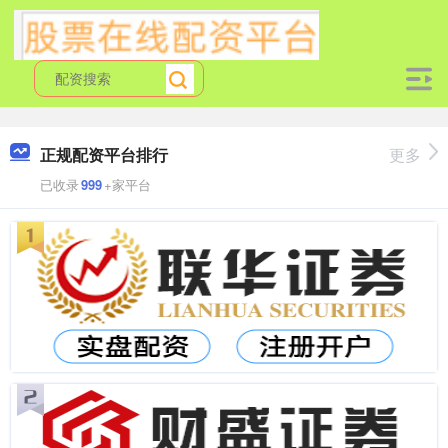
正规配资平台排行
更多
已收录
999
+家平台