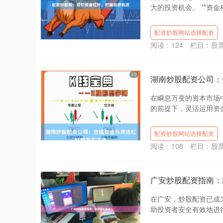
大的投资机会。 **资金杠
配资炒股网站选择配资
阅读：
124
栏目：
股
湖南炒股配资公司：
在瞬息万变的资本市场
的前提下，灵活运用资金
配资炒股网站选择配资
阅读：
108
栏目：
股
广安炒股配资指南：
在广安，炒股配资已成
助投资者安全有效地进行