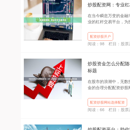
炒股配资网：专业杠
在当今瞬息万变的金融
业的杠杆交易平台，为投
配资炒股开户
阅读：
98
栏目：
股票
炒股资金怎么分配随机生
标题
在股市的浪潮中，无数
金的合理分配配资炒股网
配资炒股网站选择配资
阅读：
66
栏目：
股票
炒股配资平台：助你