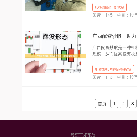
股指期货配资网站
阅读：
145
栏目：
股
广西配资炒股：助力
广西配资炒股是一种杠
规模，从而提高投资收益。
配资炒股网站选择配资
阅读：
113
栏目：
股
首页
1
2
3
股票正规配资