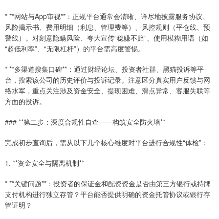
* **网站与App审视**：正规平台通常会清晰、详尽地披露服务协议、
风险揭示书、费用明细（利息、管理费等）、风控规则（平仓线、预
警线）。对刻意隐瞒风险、夸大宣传“稳赚不赔”、使用模糊用语（如
“超低利率”、“无限杠杆”）的平台需高度警惕。
* **多渠道搜集口碑**：通过财经论坛、投资者社群、黑猫投诉等平
台，搜索该公司的历史评价与投诉记录。注意区分真实用户反馈与网
络水军，重点关注涉及资金安全、提现困难、滑点异常、客服失联等
方面的投诉。
### **第二步：深度合规性自查——构筑安全防火墙**
完成初步查询后，需从以下几个核心维度对平台进行合规性“体检”：
1. **资金安全与隔离机制**
* **关键问题**：投资者的保证金和配资资金是否由第三方银行或持牌
支付机构进行独立存管？平台能否提供明确的资金托管协议或银行存
管证明？