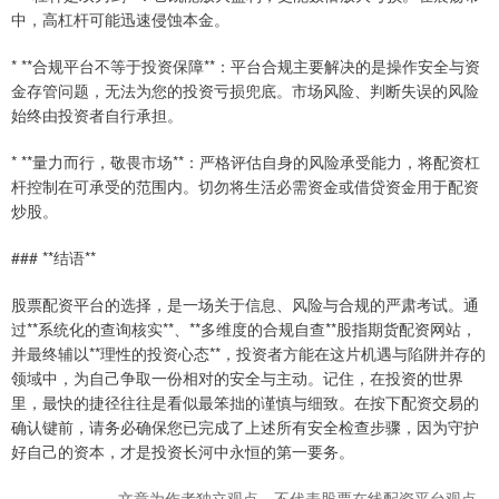
中，高杠杆可能迅速侵蚀本金。
* **合规平台不等于投资保障**：平台合规主要解决的是操作安全与资
金存管问题，无法为您的投资亏损兜底。市场风险、判断失误的风险
始终由投资者自行承担。
* **量力而行，敬畏市场**：严格评估自身的风险承受能力，将配资杠
杆控制在可承受的范围内。切勿将生活必需资金或借贷资金用于配资
炒股。
### **结语**
股票配资平台的选择，是一场关于信息、风险与合规的严肃考试。通
过**系统化的查询核实**、**多维度的合规自查**股指期货配资网站，
并最终辅以**理性的投资心态**，投资者方能在这片机遇与陷阱并存的
领域中，为自己争取一份相对的安全与主动。记住，在投资的世界
里，最快的捷径往往是看似最笨拙的谨慎与细致。在按下配资交易的
确认键前，请务必确保您已完成了上述所有安全检查步骤，因为守护
好自己的资本，才是投资长河中永恒的第一要务。
文章为作者独立观点，不代表股票在线配资平台观点