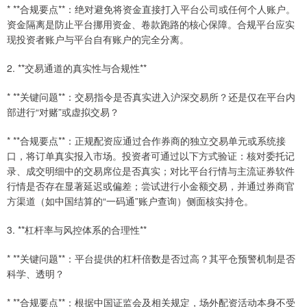
* **合规要点**：绝对避免将资金直接打入平台公司或任何个人账户。
资金隔离是防止平台挪用资金、卷款跑路的核心保障。合规平台应实
现投资者账户与平台自有账户的完全分离。
2. **交易通道的真实性与合规性**
* **关键问题**：交易指令是否真实进入沪深交易所？还是仅在平台内
部进行“对赌”或虚拟交易？
* **合规要点**：正规配资应通过合作券商的独立交易单元或系统接
口，将订单真实报入市场。投资者可通过以下方式验证：核对委托记
录、成交明细中的交易席位是否真实；对比平台行情与主流证券软件
行情是否存在显著延迟或偏差；尝试进行小金额交易，并通过券商官
方渠道（如中国结算的“一码通”账户查询）侧面核实持仓。
3. **杠杆率与风控体系的合理性**
* **关键问题**：平台提供的杠杆倍数是否过高？其平仓预警机制是否
科学、透明？
* **合规要点**：根据中国证监会及相关规定，场外配资活动本身不受