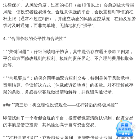
法律保护。从风险角度，过高的杠杆（如10倍以上）会急剧放大亏损
风险，使投资者轻易爆仓。合规意识强的平台，会设置相对审慎的杠
杆上限（通常不超过5倍），并建立动态的风险监控系统，在触及预警
线时及时通知，而非简单地、无情地执行“强平”。
4. **合同条款的公平性与合法性**
* **关键问题**：仔细阅读电子协议，其中是否存在霸王条款？例如，
平台单方面修改规则的权利、模糊的责任界定、不合理的费用扣取条
款等。
* **合规要点**：确保合同明确双方权利义务，特别是关于风险承担、
费用结算、争议解决方式（仲裁或诉讼地点）的条款。对不理解或存
疑的条款，务必要求客服做出清晰解释，并保留沟通记录。
### **第三步：树立理性投资观念——杠杆背后的终极风控**
即便找到了一个看似合规的平台，投资者也需清醒认识到，配资交易
的本质是借贷投资，其风险远高于自有资金交易。
* **杠杆是双刃剑**：它既能放大盈利，更能数倍放大亏损。在震荡市